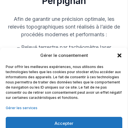
Perpignan
Afin de garantir une précision optimale, les
relevés topographiques sont réalisés à l’aide de
procédés modernes et performants :
– Relevé terrestre par tachéomètre laser
robotisé, idéal pour les relevés détaillés en milieu
Gérer le consentement
urbain ou sur des terrains complexes
Pour offrir les meilleures expériences, nous utilisons des
technologies telles que les cookies pour stocker et/ou accéder aux
– Relevé satellitaire par GPS de précision,
informations des appareils. Le fait de consentir à ces technologies
nous permettra de traiter des données telles que le comportement
connecté au réseau GNSS TERIA, reconnu
de navigation ou les ID uniques sur ce site. Le fait de ne pas
comme l’une des solutions les plus fiables et
consentir ou de retirer son consentement peut avoir un effet négatif
sur certaines caractéristiques et fonctions.
performantes du marché
Gérer les services
Ces technologies permettent d’assurer des plans
topographiques précis et conformes, adaptés
Accepter
aux exigences des projets publics et privés à