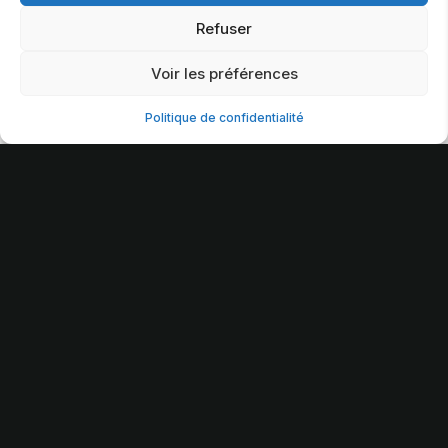
Perpignan, dans le département 66 et en région
Refuser
Occitanie.
Voir les préférences
Politique de confidentialité
INTERVENTION RAPIDE
Un doute sur vos
limites de propriété ?
Un projet immobilier ?
Un problème en
copropriété ? Besoin
de plans de terrain ou