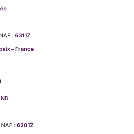
iée
NAF :
6311Z
baix – France
n
AND
 NAF :
6201Z